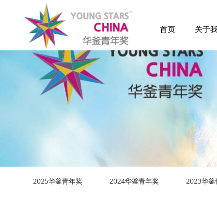
首页
关于
2025华釜青年奖
2024华釜青年奖
2023华