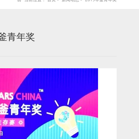
华釜青年奖