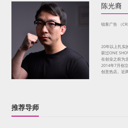
陈光裔
锐客广告 （CR
20年以上扎
获过ONE SHO
在创业之前为北美和中
2014年7月
创意热店。近两
推荐导师