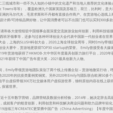
二三线城市和一些不为人知的小镇中的文化遗产和当地人推荐的文化体验
gic Towns等等），覆盖欧洲九个国家英国及苏格兰，荷兰，比利时，
亚洲的马尔代夫，毛里求斯和不丹都有直接合作商户。在赏游地心选线上商城
众设计师/可持续品牌好物，让中国消费者可以不出国门也可以买到300多
y被邀请和各大使馆组驻中国领事会面深度交流旅游业如何创新，利用科技链
西班牙领事等，还参与过各种环球创业大会代表中国新一代创业者在世界科创活动中
创大会，上海的SLUSH科创大会，2020上海全球创业周等，同时Emil
-I创业大赛中，赏游地更获得TOP30 startup的荣誉。 Emily曾接受各
019年赏游地获得了HKMOB-大中华区年度最具创新力旅行平台，2020
与2021年获得了中国广告年度大奖 - 2021最具创新力人物。
间，Emily带领赏游地团队策划了两个线上传播企划 – 赏游地微笑行动
2020年的抗疫类案例奖铜奖。另外2020年Emily与团队联合欧洲50
信平台虚拟带领300万社交媒体用户虚拟游世界，独特原创内容在线上获得
，探索世界。
y富有近十五年数字营销，品牌营销及数据分析经验，2014年，她决定辞去
TEC，成就客户的蜕变创新，利用创意和科技解决商业问题和助力品牌年轻化
2019连续三年CREATEC更荣膺中国广告（China Advertising