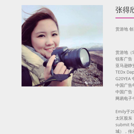
张得欣E
赏游地 
赏游地（Sha
锐客广告（C
亚马逊静
TEDx D
G20YE
中国广告年
中国广告（C
网易电子
Emily
太区股东，2
submi
城），传