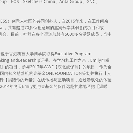
up、EOS，Sketchers China、Anta Group、GNC、
：SHMADNESS）创意人社区的共同创办人，自2015年来，在工作闲余
ghai，共邀超过70多位创意届的嘉宾分享其创意的项目和故
会。目前，社群在各个渠道加总有5000多名活跃成员，当中
科技大学商学院取得Executive Program -
ision Making andLeadership证书。在学习和工作之余，Emily也积
】的项目，参与2017年WWF【东北虎保育】的项目，作为全
内知名慈善机构壹基金ONEFOUNDATION策划并执行【人
执行【捐赠你的热量】在线传播与互动项目，通过游戏化的体验
014年冬天Emily更与壹基金的伙伴远赴甘肃地区把【温暖