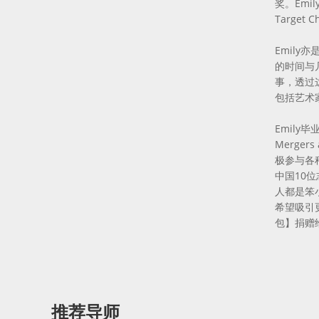
奖。Emil
Target
Emily
的时间与几
事，透过
包括艺术
Emily
Mergers
极参与各
中国10
人都是笨
希望吸引
包】捐赠
推荐导师