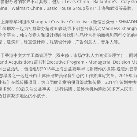
y曾服务过的客户不计其数，包括：Levi's China、Ballantine’s、Coty Gro
 China、Walmart China，Basic House Group及K11上海和武汉等品牌。
亦是上海非牟利组织Shanghai Creative Collective（微信公众号
位朋友一起为社群举办超过30多场线下创意分享活动Madness Shan
这个平台，独立创意人和设计师能够找到与品牌合作的商机和同行交流的机
家，建筑师，珠宝设计师，服装设计师，广告创意人，音乐人等。
毕业于香港中文大学工商管理学（双主修：市场学和人力资源管理学），同时也于香港
 and Acquisitions证书和Executive Program - Managerial Dec
种公益活动，包括组织2018年上海公益嘉年华【捐赠你的微笑-送暖到云南
位志愿者之一远赴长白山体验巡护员保育生态的工作并撰写文章。2015年为国
小孩】在线传播项目，为自闭症儿童的项目筹款和传播，2014年策划并
更多80，90后关注公益事务，进行捐赠，最终为机构筹款30多万人民币。2
给甘肃凝冻地区的小孩子。