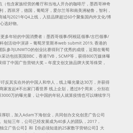
点（包含家族经营的餐厅和当地人开办的咖啡厅，墨西哥神奇
意大利，西班牙，德国，葡萄牙，爱尔兰等和南美洲秘鲁，智利，
与2021年Q4上线，入驻品牌超过60个聚集国内外文化/博
款心选好物。
接更多年轻的中国消费者：墨西哥领事/阿根廷领事/古巴领事/
演讲 – 葡萄牙里斯本web submit 2019, 香港的
y带领团队参与UNWTO的创业比赛得到了优秀的成绩，近期在葡萄
大媒体采访包括英国BBC，香港TVB，SCMP等，获得800万媒体曝
年获得了中国广告营销大奖 – 年度文创文旅品牌大奖等殊荣，
，呼吁反其实在外的中国人和华人，线上曝光量达30万，并获得
多个商家发起#不出家门看世界 线上企划，透过8个周末，分别在
3000万的曝光量，让中国的年轻人就算疫情也可以继续学习
高薪厚职，加入Adam下海创业，共同创办文化创意广告公司
。短短三年，公司已经发展成为40多人的团队，2017，
）【年度中国独立广告公司】和【你必须知道的25家数字营销公司】大