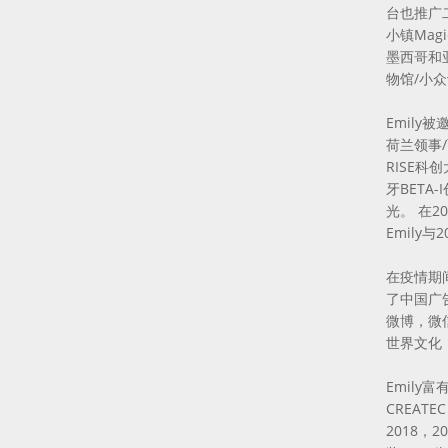
台也推广
小镇Ma
墨西哥和
物馆/小
Emil
荷兰领事/
RISE科
牙BETA
光。 在2
Emily
在疫情期
了中国广告
微博，微
世界文化
Emil
CREA
2018，